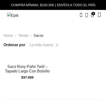
COMPRA MÍNIMA: $100.000 | ENVÍOS A TODO EL PAÍS
0
Home
Tienda
Sacos
Ordenar por
Lo más nuevo
Saco Roxy Paño Twill –
Tapado Largo Con Bolsillo
$
37.000