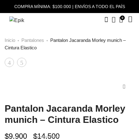
COMPRA MÍNIMA: $100.000 | ENVÍOS A TODO EL PAÍS
0
Inicio
Pantalones
Pantalon Jacaranda Morley munich –
Cintura Elastico
Remera
Pantalón
Product
MC
Nicole
navigation
Raquel
Rib
Morley
Jean
Viscosa
–
Pantalon Jacaranda Morley
Rayado
Ancho
munich – Cintura Elastico
–
Elástico
Ancho
Trancado
$
9.900
$
14.500
Sin