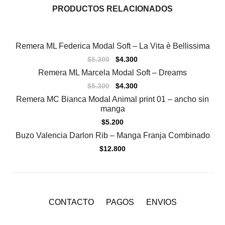
PRODUCTOS RELACIONADOS
Remera ML Federica Modal Soft – La Vita è Bellissima
Agotado
$
5.300
$
4.300
Remera ML Marcela Modal Soft – Dreams
Sale
$
5.300
$
4.300
Remera MC Bianca Modal Animal print 01 – ancho sin
manga
$
5.200
Buzo Valencia Darlon Rib – Manga Franja Combinado
Agotado
$
12.800
CONTACTO
PAGOS
ENVIOS