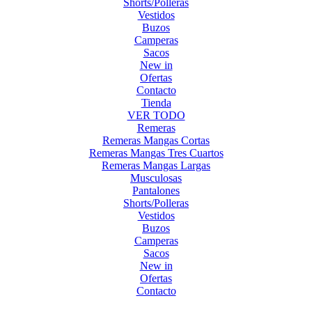
Shorts/Polleras
Vestidos
Buzos
Camperas
Sacos
New in
Ofertas
Contacto
Tienda
VER TODO
Remeras
Remeras Mangas Cortas
Remeras Mangas Tres Cuartos
Remeras Mangas Largas
Musculosas
Pantalones
Shorts/Polleras
Vestidos
Buzos
Camperas
Sacos
New in
Ofertas
Contacto